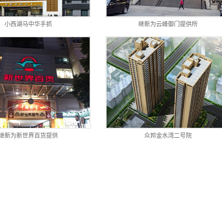
小西湖马中华手抓
继新为云峰御门提供所
继新为新世界百货提供
众邦金水湾二号院