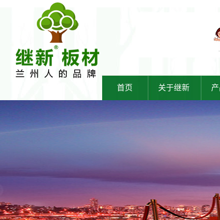
首页
关于继新
产
继新简介
继
企业文化
继
继新团队
继
店面展示
继
企业视频
通