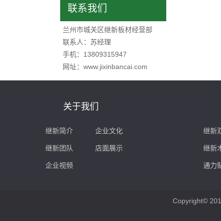
联系我们
兰州市城关区继新板材经营部
联系人：苏经理
手机：13809315947
网址：www.jixinbancai.com
关于我们
继新简介
企业文化
继新
继新团队
店面展示
继新
企业视频
通力
Copyright© 20